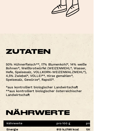
ZUTATEN
50% Hühnerfleisch**, 17% Blumenkohl*, 14% weiße
Bohnen*, Weißbrotwürfel (WEIZENMEHL*, Wasser,
Hefe, Speisesalz, VOLLKORN-WEIZENMALZMEHL*),
4,5% Zwiebel*, VOLLEI**, Hirse gemahlen*,
Speisesalz, Gewürze*, Rapsöl*.
*aus kontrolliert biologischer Landwirtschaft
**aus kontrolliert biologischer österreichischer
Landwirtschaft
NÄHRWERTE
Nährwerte
pro 100 g
pro Stück (16 g)*1
Energie
813 kJ/195 kcal
130 kJ/31 kcal