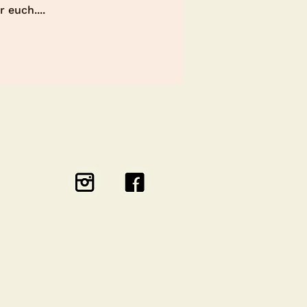
 euch....
IMPRESSUM
More