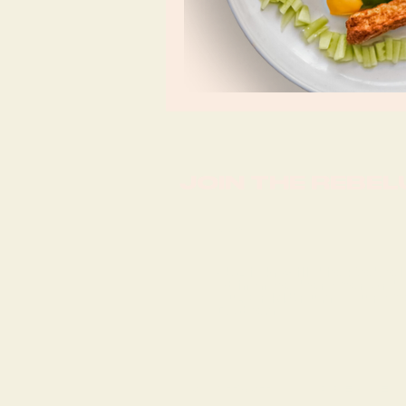
JOIN THE REBEL
Ja, ich will die Rebe
stimme der Verarb
zu.
Erklärung zur V
Daten
KONTAKT
PRESSE