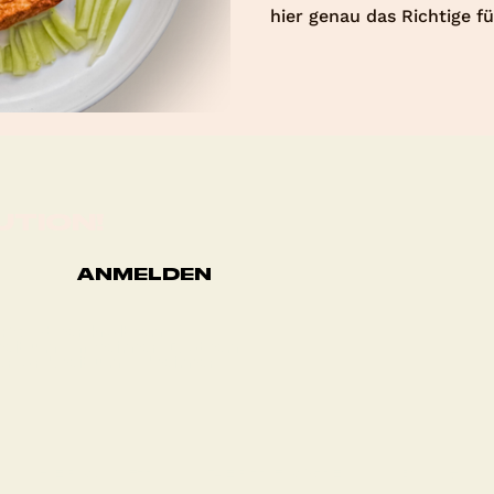
hier genau das Richtige für
UTION!
ANMELDEN
l Post erhalten &
eitung meiner Daten
erarbeitung deiner
HERKUNFT
ZERTIFIKATE
BLOG