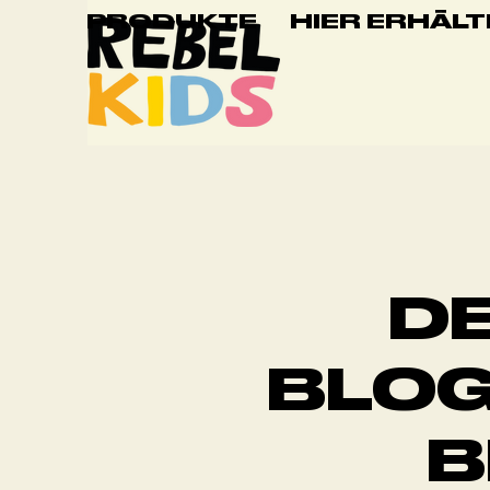
PRODUKTE
HIER ERHÄLT
DE
BLOG
B