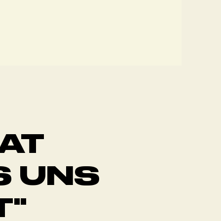
AT
S UNS
T"