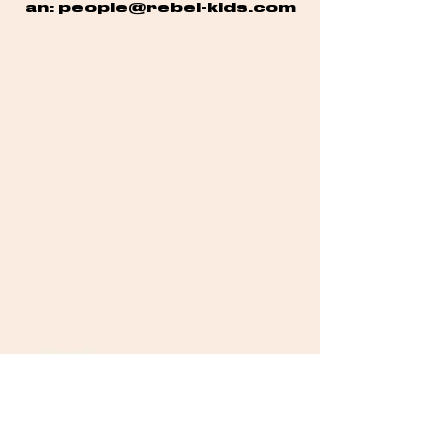
an: people@rebel-kids
.com
JOIN THE
REBELUTION!
Ja, ich will die Rebel
Post erhalten &
stimme der
Verarbeitung
meiner Daten zu.